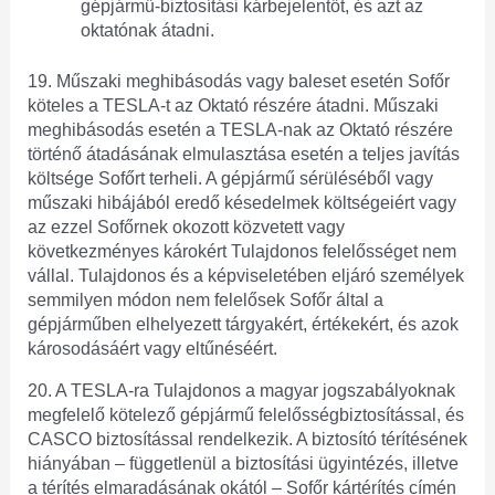
gépjármű-biztosítási kárbejelentőt, és azt az
oktatónak átadni.
19. Műszaki meghibásodás vagy baleset esetén Sofőr
köteles a TESLA-t az Oktató részére átadni. Műszaki
meghibásodás esetén a TESLA-nak az Oktató részére
történő átadásának elmulasztása esetén a teljes javítás
költsége Sofőrt terheli. A gépjármű sérüléséből vagy
műszaki hibájából eredő késedelmek költségeiért vagy
az ezzel Sofőrnek okozott közvetett vagy
következményes károkért Tulajdonos felelősséget nem
vállal. Tulajdonos és a képviseletében eljáró személyek
semmilyen módon nem felelősek Sofőr által a
gépjárműben elhelyezett tárgyakért, értékekért, és azok
károsodásáért vagy eltűnéséért.
20. A TESLA-ra Tulajdonos a magyar jogszabályoknak
megfelelő kötelező gépjármű felelősségbiztosítással, és
CASCO biztosítással rendelkezik. A biztosító térítésének
hiányában – függetlenül a biztosítási ügyintézés, illetve
a térítés elmaradásának okától – Sofőr kártérítés címén