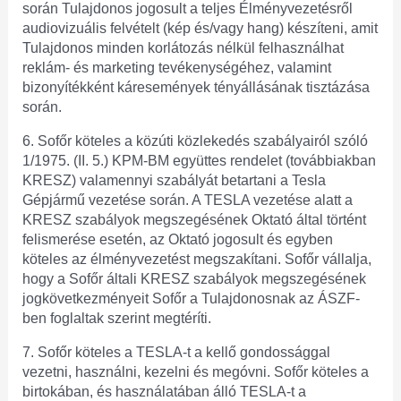
során Tulajdonos jogosult a teljes Élményvezetésről
audiovizuális felvételt (kép és/vagy hang) készíteni, amit
Tulajdonos minden korlátozás nélkül felhasználhat
reklám- és marketing tevékenységéhez, valamint
bizonyítékként káresemények tényállásának tisztázása
során.
6. Sofőr köteles a közúti közlekedés szabályairól szóló
1/1975. (II. 5.) KPM-BM együttes rendelet (továbbiakban
KRESZ) valamennyi szabályát betartani a Tesla
Gépjármű vezetése során. A TESLA vezetése alatt a
KRESZ szabályok megszegésének Oktató által történt
felismerése esetén, az Oktató jogosult és egyben
köteles az élményvezetést megszakítani. Sofőr vállalja,
hogy a Sofőr általi KRESZ szabályok megszegésének
jogkövetkezményeit Sofőr a Tulajdonosnak az ÁSZF-
ben foglaltak szerint megtéríti.
7. Sofőr köteles a TESLA-t a kellő gondossággal
vezetni, használni, kezelni és megóvni. Sofőr köteles a
birtokában, és használatában álló TESLA-t a