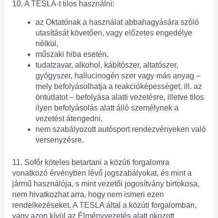
10. A TESLA-t tilos használni:
az Oktatónak a használat abbahagyására szóló
utasítását követően, vagy előzetes engedélye
nélkül,
műszaki hiba esetén,
tudatzavar, alkohol, kábítószer, altatószer,
gyógyszer, hallucinogén szer vagy más anyag –
mely befolyásolhatja a reakcióképességet, ill. az
öntudatot – befolyása alatti vezetésre, illetve tilos
ilyen befolyásolás alatt álló személynek a
vezetést átengedni,
nem szabályozott autósport rendezvényeken való
versenyzésre.
11. Sofőr köteles betartani a közúti forgalomra
vonatkozó érvényben lévő jogszabályokat, és mint a
jármű használója, s mint vezetői jogosítvány birtokosa,
nem hivatkozhat arra, hogy nem ismeri ezen
rendelkezéseket. A TESLA által a közúti forgalomban,
vagy azon kívül az Élményvezetés alatt okozott