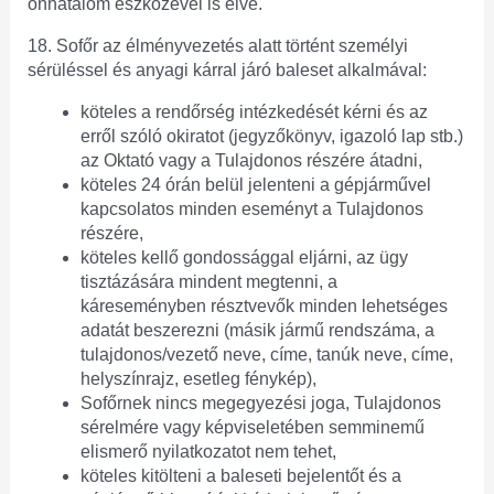
önhatalom eszközével is élve.
18. Sofőr az élményvezetés alatt történt személyi
sérüléssel és anyagi kárral járó baleset alkalmával:
köteles a rendőrség intézkedését kérni és az
erről szóló okiratot (jegyzőkönyv, igazoló lap stb.)
az Oktató vagy a Tulajdonos részére átadni,
köteles 24 órán belül jelenteni a gépjárművel
kapcsolatos minden eseményt a Tulajdonos
részére,
köteles kellő gondossággal eljárni, az ügy
tisztázására mindent megtenni, a
káreseményben résztvevők minden lehetséges
adatát beszerezni (másik jármű rendszáma, a
tulajdonos/vezető neve, címe, tanúk neve, címe,
helyszínrajz, esetleg fénykép),
Sofőrnek nincs megegyezési joga, Tulajdonos
sérelmére vagy képviseletében semminemű
elismerő nyilatkozatot nem tehet,
köteles kitölteni a baleseti bejelentőt és a