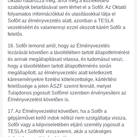
Oktató határozza meg, arról még a közlekedési
szabályok betartásával sem térhet el a Sofőr. Az Oktató
folyamatos információkkal és utasításokkal látja el
Sofőrt az élményvezetés alatt, azonban a TESLA
vezetéséért és valamennyi ezzel okozott kárért Sofőr a
felelős.
16. Sofőr lemond arról, hogy az Élményvezetés
lezárását követően a távollétében tartott állapotfelmérést
és annak megállapításait vitassa, és tudomásul veszi,
hogy a távollétében tartott állapotfelmérés során
megállapított, az élményvezetés alatt keletkezett
káreseményekre fizetési kötelezettsége, kártérítési
felelőssége a jelen ÁSZF szerint fennáll, melyet
Tulajdonos jogosult Sofőrrel szemben érvényesíteni az
Élményvezetést követően is.
17. Az Élményvezetést követően, ha a Sofőr a
gépjárművet kellő indok nélkül nem szolgáltatja vissza,
Sofőr vagy a képviseletében eljáró személy jogosult a
TESLA-t Soförtől visszavenni, akár a szükséges