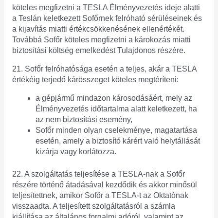
köteles megfizetni a TESLA Élményvezetés ideje alatti
a Teslán keletkezett Sofőrnek felróható sérüléseinek és
a kijavítás miatti értékcsökkenésének ellenértékét.
Továbbá Sofőr köteles megfizetni a károkozás miatti
biztosítási költség emelkedést Tulajdonos részére.
21. Sofőr felróhatósága esetén a teljes, akár a TESLA
értékéig terjedő kárösszeget köteles megtéríteni:
a gépjármű mindazon károsodásáért, mely az
Élményvezetés időtartalma alatt keletkezett, ha
az nem biztosítási esemény,
Sofőr minden olyan cselekménye, magatartása
esetén, amely a biztosító kárért való helytállását
kizárja vagy korlátozza.
22. A szolgáltatás teljesítése a TESLA-nak a Sofőr
részére történő átadásával kezdődik és akkor minősül
teljesítettnek, amikor Sofőr a TESLA-t az Oktatónak
visszaadta. A teljesített szolgáltatásról a számla
kiállítása az általános forgalmi adóról, valamint az