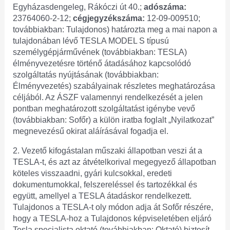
Egyházasdengeleg, Rákóczi út 40.;
adószáma:
23764060-2-12;
cégjegyzékszáma:
12-09-009510;
továbbiakban: Tulajdonos) határozta meg a mai napon a
tulajdonában lévő TESLA MODEL S típusú
személygépjárművének (továbbiakban: TESLA)
élményvezetésre történő átadásához kapcsolódó
szolgáltatás nyújtásának (továbbiakban:
Élményvezetés) szabályainak részletes meghatározása
céljából. Az ÁSZF valamennyi rendelkezését a jelen
pontban meghatározott szolgáltatást igénybe vevő
(továbbiakban: Sofőr) a külön iratba foglalt „Nyilatkozat”
megnevezésű okirat aláírásával fogadja el.
2. Vezető kifogástalan műszaki állapotban veszi át a
TESLA-t, és azt az átvételkorival megegyező állapotban
köteles visszaadni, gyári kulcsokkal, eredeti
dokumentumokkal, felszereléssel és tartozékkal és
együtt, amellyel a TESLA átadáskor rendelkezett.
Tulajdonos a TESLA-t oly módon adja át Sofőr részére,
hogy a TESLA-hoz a Tulajdonos képviseletében eljáró
Tesla specialista oktató (továbbiakban: Oktató) biztosít,