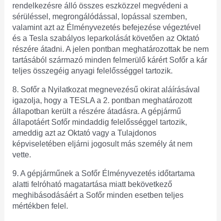
rendelkezésre álló összes eszközzel megvédeni a
sérüléssel, megrongálódással, lopással szemben,
valamint azt az Élményvezetés befejezése végeztével
és a Tesla szabályos leparkolását követően az Oktató
részére átadni. A jelen pontban meghatározottak be nem
tartásából származó minden felmerülő kárért Sofőr a kár
teljes összegéig anyagi felelősséggel tartozik.
8. Sofőr a Nyilatkozat megnevezésű okirat aláírásával
igazolja, hogy a TESLA a 2. pontban meghatározott
állapotban került a részére átadásra. A gépjármű
állapotáért Sofőr mindaddig felelősséggel tartozik,
ameddig azt az Oktató vagy a Tulajdonos
képviseletében eljárni jogosult más személy át nem
vette.
9. A gépjárműnek a Sofőr Élményvezetés időtartama
alatti felróható magatartása miatt bekövetkező
meghibásodásáért a Sofőr minden esetben teljes
mértékben felel.