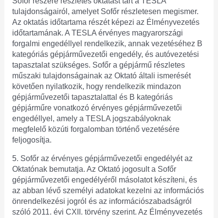
Sofőr részére részletes oktatást tart a TESLA
tulajdonságairól, amelyet Sofőr részletesen megismer.
Az oktatás időtartama részét képezi az Élményvezetés
időtartamának. A TESLA érvényes magyarországi
forgalmi engedéllyel rendelkezik, annak vezetéséhez B
kategóriás gépjárművezetői engedély, és autóvezetési
tapasztalat szükséges. Sofőr a gépjármű részletes
műszaki tulajdonságainak az Oktató általi ismerését
követően nyilatkozik, hogy rendelkezik mindazon
gépjárművezetői tapasztalattal és B kategóriás
gépjárműre vonatkozó érvényes gépjárművezetői
engedéllyel, amely a TESLA jogszabályoknak
megfelelő közúti forgalomban történő vezetésére
feljogosítja.
5. Sofőr az érvényes gépjárművezetői engedélyét az
Oktatónak bemutatja. Az Oktató jogosult a Sofőr
gépjárművezetői engedélyéről másolatot készíteni, és
az abban lévő személyi adatokat kezelni az információs
önrendelkezési jogról és az információszabadságról
szóló 2011. évi CXII. törvény szerint. Az Élményvezetés