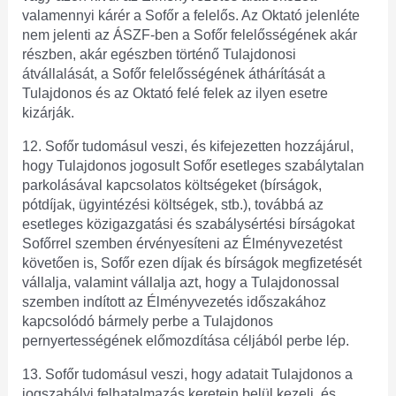
valamennyi kárér a Sofőr a felelős. Az Oktató jelenléte
nem jelenti az ÁSZF-ben a Sofőr felelősségének akár
részben, akár egészben történő Tulajdonosi
átvállalását, a Sofőr felelősségének áthárítását a
Tulajdonos és az Oktató felé felek az ilyen esetre
kizárják.
12. Sofőr tudomásul veszi, és kifejezetten hozzájárul,
hogy Tulajdonos jogosult Sofőr esetleges szabálytalan
parkolásával kapcsolatos költségeket (bírságok,
pótdíjak, ügyintézési költségek, stb.), továbbá az
esetleges közigazgatási és szabálysértési bírságokat
Sofőrrel szemben érvényesíteni az Élményvezetést
követően is, Sofőr ezen díjak és bírságok megfizetését
vállalja, valamint vállalja azt, hogy a Tulajdonossal
szemben indított az Élményvezetés időszakához
kapcsolódó bármely perbe a Tulajdonos
pernyertességének előmozdítása céljából perbe lép.
13. Sofőr tudomásul veszi, hogy adatait Tulajdonos a
jogszabályi felhatalmazás keretein belül kezeli, és