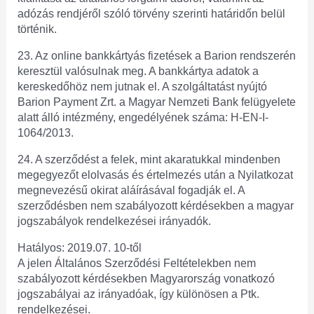
adózás rendjéről szóló törvény szerinti határidőn belül
történik.
23. Az online bankkártyás fizetések a Barion rendszerén
keresztül valósulnak meg. A bankkártya adatok a
kereskedőhöz nem jutnak el. A szolgáltatást nyújtó
Barion Payment Zrt. a Magyar Nemzeti Bank felügyelete
alatt álló intézmény, engedélyének száma: H-EN-I-
1064/2013.
24. A szerződést a felek, mint akaratukkal mindenben
megegyezőt elolvasás és értelmezés után a Nyilatkozat
megnevezésű okirat aláírásával fogadják el. A
szerződésben nem szabályozott kérdésekben a magyar
jogszabályok rendelkezései irányadók.
Hatályos: 2019.07. 10-től
A jelen Általános Szerződési Feltételekben nem
szabályozott kérdésekben Magyarország vonatkozó
jogszabályai az irányadóak, így különösen a Ptk.
rendelkezései.