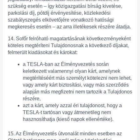
szükség esetén – így közigazgatási bírság kivetése,
parkolási díj, pótdíj érvényesítése, közlekedési
szabályszegés elkövetőjére vonatkozó hatósági
megkeresés esetén – az arra illetékesek részére átadja.
14. Sofőr felróható magatartásának következményeként
köteles megtéríteni Tulajdonosnak a következő díjakat,
felmerült kiadásokat és károkat:
a TESLA-ban az Élményvezetés során
keletkezett valamennyi olyan kárt, amelynek
megtérítéséért más személyt kötelezni nem lehet,
vagy amely kárt biztosítási, vagy más szerződés
alapján más megfizetni nem tartozik a Tulajdonos
részére,
azt a kárt, amely azzal éri tulajdonost, hogy a
TESLA-t tartósan vagy átmenetileg nem
hasznosíthatja (kieső napok ellenértéke).
15. Az Élményvezetés útvonalát minden esetben az