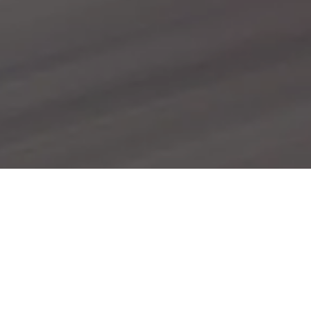
Assistance szolgáltatásunk folyamata
1. Foglald le a csereautód!
Vedd fel velünk a kapcsolatot vagy add meg az
adataidat a lap alján, hogy munkatársunk